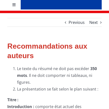
Skip
Toggle
to
Navigation
content
Accueil
Previous
Next
Présentation
Recommandations aux
Bureau
auteurs
Evènements
Le texte du résumé ne doit pas excéder
350
mots
. Il ne doit comporter ni tableaux, ni
Recherche et formation
figures.
La présentation se fait selon le plan suivant :
News
Titre :
Introduction :
comporte état actuel des