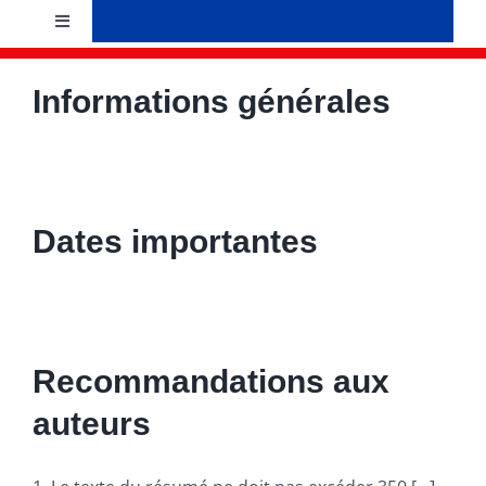
Skip
Toggle
to
Navigation
content
Accueil
Informations générales
Présentation
Bureau
Dates importantes
Evènements
Recherche et formation
Recommandations aux
auteurs
News